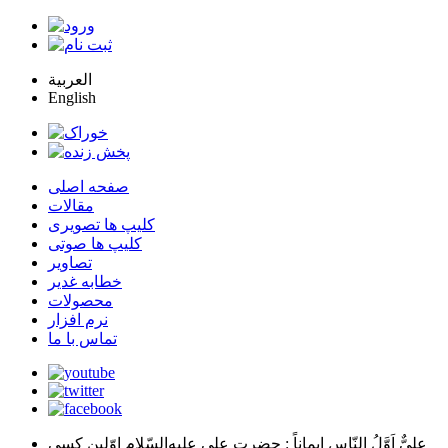
العربية
English
صفحه اصلی
مقالات
کلیپ ها تصویری
کلیپ ها صوتی
تصاویر
خطابه غدیر
محصولات
نرم افزار
تماس با ما
عليٌّ اَوَّلُ النّاسِ اِيماناً
: حضرت علي عليه‌السّلام اوّلين كسي